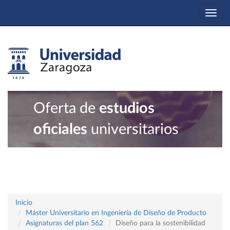
Togg
navi
Oferta de
estudios
oficiales
universitarios
Inicio
Máster Universitario en Ingeniería de Diseño de Producto
Asignaturas del plan 562
Diseño para la sostenibilidad