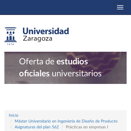
Togg
navi
Oferta de
estudios
oficiales
universitarios
Inicio
Máster Universitario en Ingeniería de Diseño de Producto
Asignaturas del plan 562
Prácticas en empresas I