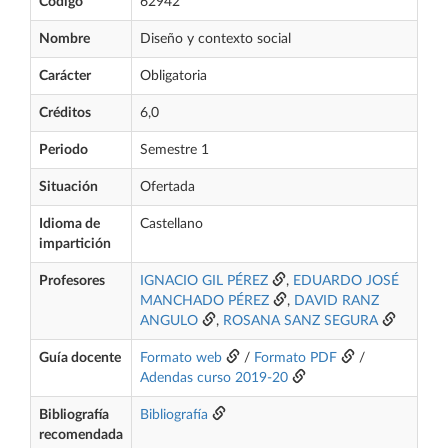
Código
62942
Nombre
Diseño y contexto social
Carácter
Obligatoria
Créditos
6,0
Periodo
Semestre 1
Situación
Ofertada
Idioma de
Castellano
impartición
Profesores
IGNACIO GIL PÉREZ
,
EDUARDO JOSÉ
MANCHADO PÉREZ
,
DAVID RANZ
ANGULO
,
ROSANA SANZ SEGURA
Guía docente
Formato web
/
Formato PDF
/
Adendas curso 2019-20
Bibliografía
Bibliografía
recomendada