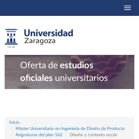
Togg
navi
Oferta de
estudios
oficiales
universitarios
Inicio
Máster Universitario en Ingeniería de Diseño de Producto
Asignaturas del plan 562
Diseño y contexto social