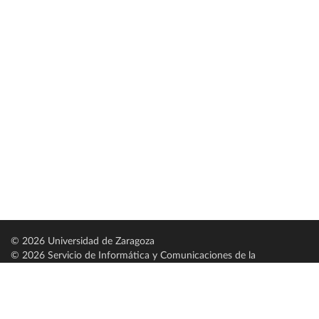
© 2026 Universidad de Zaragoza
© 2026 Servicio de Informática y Comunicaciones de la
Universidad de Zaragoza (
SICUZ
)
Universidad de Zaragoza
C/ Pedro Cerbuna, 12
ES-50009 Zaragoza