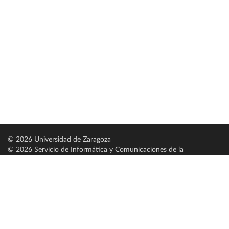
© 2026 Universidad de Zaragoza
© 2026 Servicio de Informática y Comunicaciones de la
Universidad de Zaragoza (
SICUZ
)
Universidad de Zaragoza
C/ Pedro Cerbuna, 12
ES-50009 Zaragoza
España / Spain
Tel: +34 976761000
ciu@unizar.es