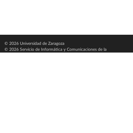
© 2026 Universidad de Zaragoza
© 2026 Servicio de Informática y Comunicaciones de la
Universidad de Zaragoza (
SICUZ
)
Universidad de Zaragoza
C/ Pedro Cerbuna, 12
ES-50009 Zaragoza
España / Spain
Tel: +34 976761000
ciu@unizar.es
Q-5018001-G
Servido por nodo: estudios