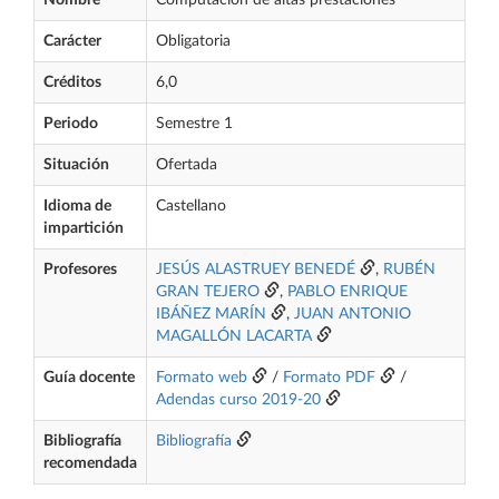
Nombre
Computación de altas prestaciones
Carácter
Obligatoria
Créditos
6,0
Periodo
Semestre 1
Situación
Ofertada
Idioma de
Castellano
impartición
Profesores
JESÚS ALASTRUEY BENEDÉ
,
RUBÉN
GRAN TEJERO
,
PABLO ENRIQUE
IBÁÑEZ MARÍN
,
JUAN ANTONIO
MAGALLÓN LACARTA
Guía docente
Formato web
/
Formato PDF
/
Adendas curso 2019-20
Bibliografía
Bibliografía
recomendada