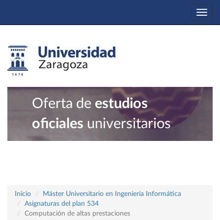
Togg
navi
Oferta de
estudios
oficiales
universitarios
Inicio
Máster Universitario en Ingeniería Informática
Asignaturas del plan 534
Computación de altas prestaciones