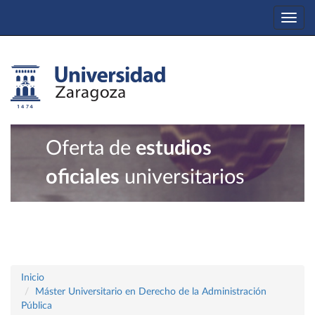
Togg
navi
Oferta de
estudios
oficiales
universitarios
Inicio
Máster Universitario en Derecho de la Administración
Pública