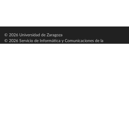
© 2026 Universidad de Zaragoza
© 2026 Servicio de Informática y Comunicaciones de la
Universidad de Zaragoza (
SICUZ
)
Universidad de Zaragoza
C/ Pedro Cerbuna, 12
ES-50009 Zaragoza
España / Spain
Tel: +34 976761000
ciu@unizar.es
Q-5018001-G
Servido por nodo: estudios
Aviso legal
|
Condiciones generales de uso
|
Política de privacidad