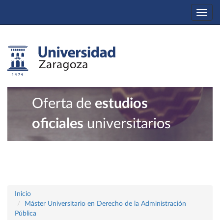
Togg
navi
Oferta de
estudios
oficiales
universitarios
Inicio
Máster Universitario en Derecho de la Administración
Pública