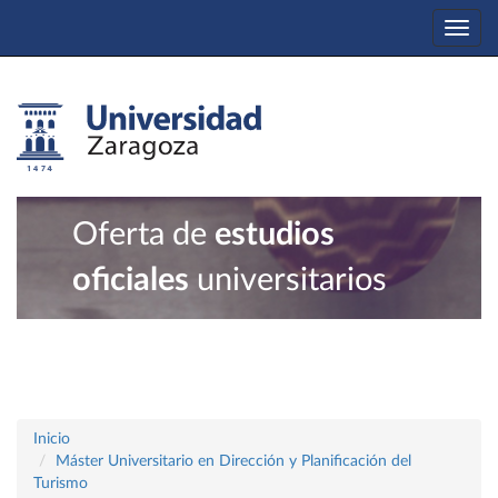
Togg
navi
Oferta de
estudios
oficiales
universitarios
Inicio
Máster Universitario en Dirección y Planificación del
Turismo