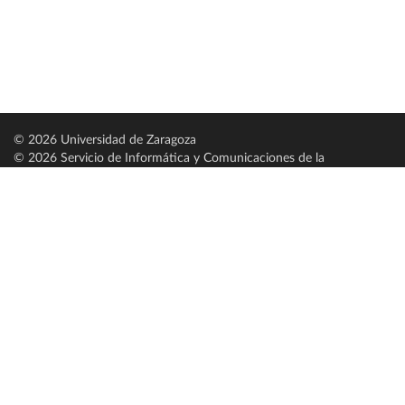
© 2026 Universidad de Zaragoza
© 2026 Servicio de Informática y Comunicaciones de la
Universidad de Zaragoza (
SICUZ
)
Universidad de Zaragoza
C/ Pedro Cerbuna, 12
ES-50009 Zaragoza
España / Spain
Tel: +34 976761000
ciu@unizar.es
Q-5018001-G
Servido por nodo: estudios