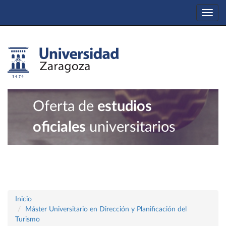
Togg
navi
Oferta de
estudios
oficiales
universitarios
Inicio
Máster Universitario en Dirección y Planificación del
Turismo