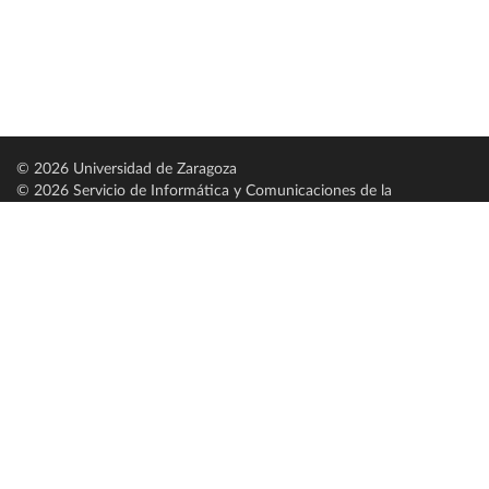
© 2026 Universidad de Zaragoza
© 2026 Servicio de Informática y Comunicaciones de la
Universidad de Zaragoza (
SICUZ
)
Universidad de Zaragoza
C/ Pedro Cerbuna, 12
ES-50009 Zaragoza
España / Spain
Tel: +34 976761000
ciu@unizar.es
Q-5018001-G
Servido por nodo: estudios