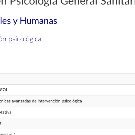
n Psicología General Sanitar
ales y Humanas
ón psicológica
874
cnicas avanzadas de intervención psicológica
tativa
0
mestre 1