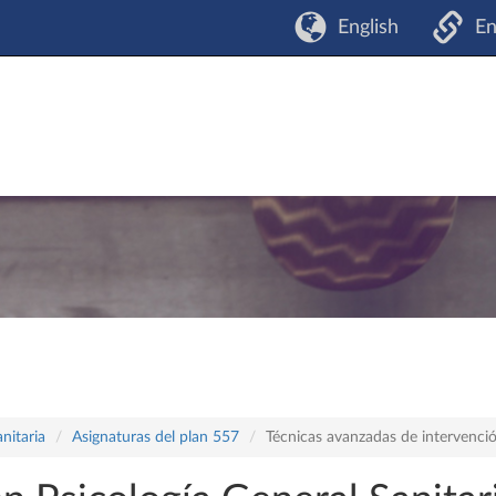
English
En
nitaria
Asignaturas del plan 557
Técnicas avanzadas de intervenció