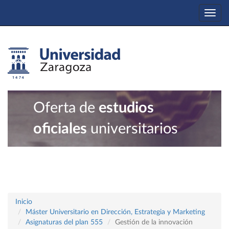
Togg
navi
Oferta de
estudios
oficiales
universitarios
Inicio
Máster Universitario en Dirección, Estrategia y Marketing
Asignaturas del plan 555
Gestión de la innovación