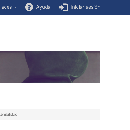
laces
Ayuda
Iniciar sesión
enibilidad