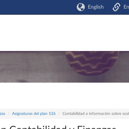
English
En
zas
Asignaturas del plan 526
Contabilidad e información sobre sost