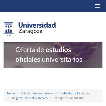
Togg
navi
Oferta de
estudios
oficiales
universitarios
Inicio
Máster Universitario en Contabilidad y Finanzas
Asignaturas del plan 526
Trabajo fin de Máster