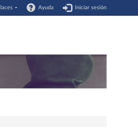
laces
Ayuda
Iniciar sesión