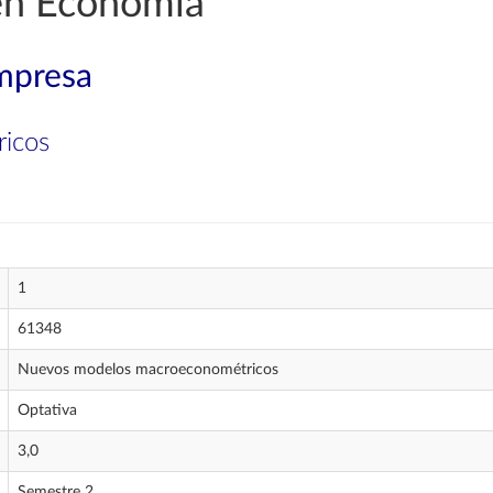
 en Economía
mpresa
icos
1
61348
Nuevos modelos macroeconométricos
Optativa
3,0
Semestre 2