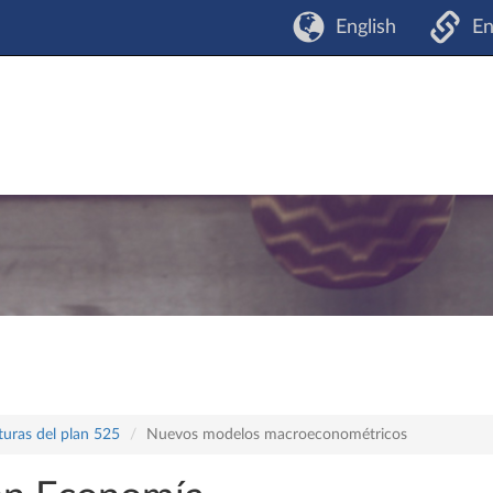
English
En
turas del plan 525
Nuevos modelos macroeconométricos