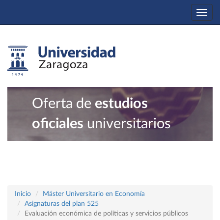
Togg
navi
Oferta de
estudios
oficiales
universitarios
Inicio
Máster Universitario en Economía
Asignaturas del plan 525
Evaluación económica de políticas y servicios públicos