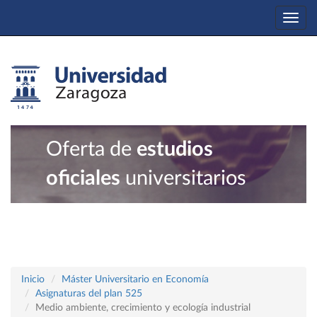
Togg
navi
Oferta de
estudios
oficiales
universitarios
Inicio
Máster Universitario en Economía
Asignaturas del plan 525
Medio ambiente, crecimiento y ecología industrial