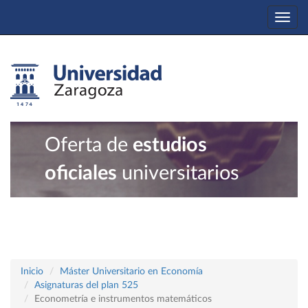
Togg
navi
Oferta de
estudios
oficiales
universitarios
Inicio
Máster Universitario en Economía
Asignaturas del plan 525
Econometría e instrumentos matemáticos