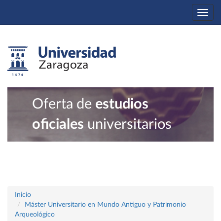
Togg
navi
Oferta de
estudios
oficiales
universitarios
Inicio
Máster Universitario en Mundo Antiguo y Patrimonio
Arqueológico