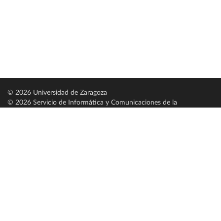
© 2026 Universidad de Zaragoza
© 2026 Servicio de Informática y Comunicaciones de la
Universidad de Zaragoza (
SICUZ
)
Universidad de Zaragoza
C/ Pedro Cerbuna, 12
ES-50009 Zaragoza
España / Spain
Tel: +34 976761000
ciu@unizar.es
Q-5018001-G