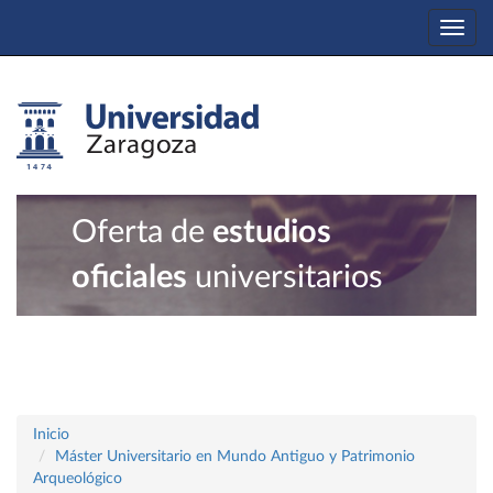
Togg
navi
Oferta de
estudios
oficiales
universitarios
Inicio
Máster Universitario en Mundo Antiguo y Patrimonio
Arqueológico