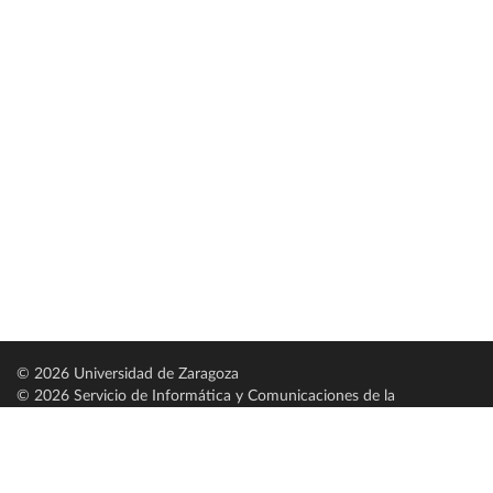
© 2026 Universidad de Zaragoza
© 2026 Servicio de Informática y Comunicaciones de la
Universidad de Zaragoza (
SICUZ
)
Universidad de Zaragoza
C/ Pedro Cerbuna, 12
ES-50009 Zaragoza