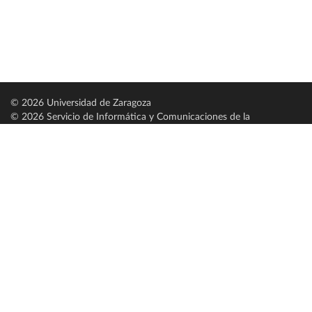
© 2026 Universidad de Zaragoza
© 2026 Servicio de Informática y Comunicaciones de la
Universidad de Zaragoza (
SICUZ
)
Universidad de Zaragoza
C/ Pedro Cerbuna, 12
ES-50009 Zaragoza
España / Spain
Tel: +34 976761000
ciu@unizar.es
Q-5018001-G
Servido por nodo: estudios