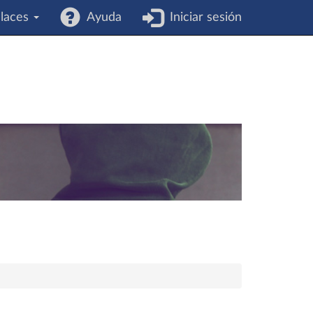
laces
Ayuda
Iniciar sesión