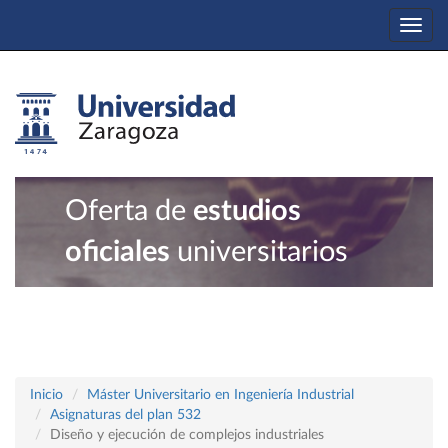
Togg
navi
Oferta de
estudios
oficiales
universitarios
Inicio
Máster Universitario en Ingeniería Industrial
Asignaturas del plan 532
Diseño y ejecución de complejos industriales