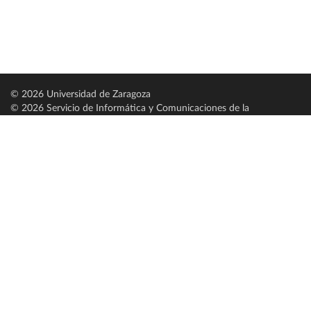
© 2026 Universidad de Zaragoza
© 2026 Servicio de Informática y Comunicaciones de la
Universidad de Zaragoza (
SICUZ
)
Universidad de Zaragoza
C/ Pedro Cerbuna, 12
ES-50009 Zaragoza
España / Spain
Tel: +34 976761000
ciu@unizar.es
Q-5018001-G
Servido por nodo: estudios