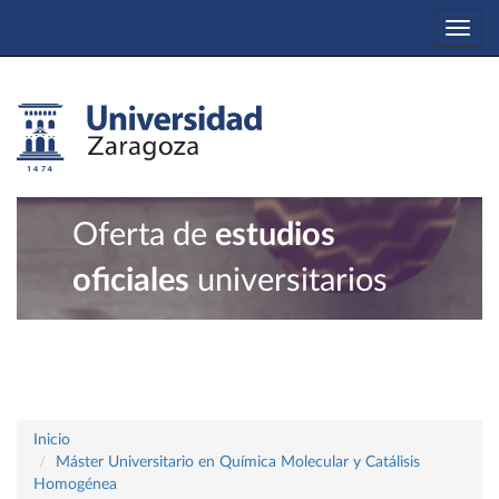
Togg
navi
Oferta de
estudios
oficiales
universitarios
Inicio
Máster Universitario en Química Molecular y Catálisis
Homogénea