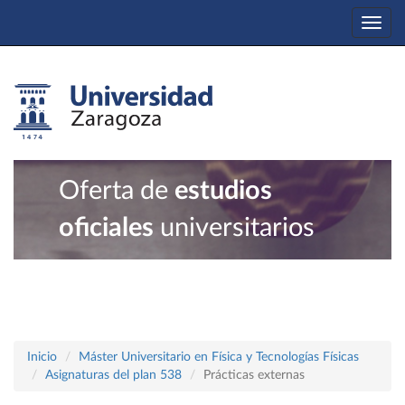
Togg
navi
Oferta de
estudios
oficiales
universitarios
Inicio
Máster Universitario en Física y Tecnologías Físicas
Asignaturas del plan 538
Prácticas externas