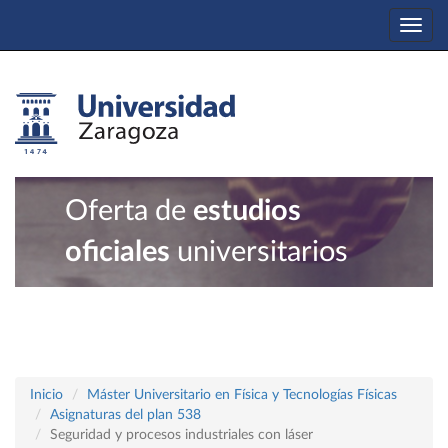
Togg
navi
Oferta de
estudios
oficiales
universitarios
Inicio
Máster Universitario en Física y Tecnologías Físicas
Asignaturas del plan 538
Seguridad y procesos industriales con láser