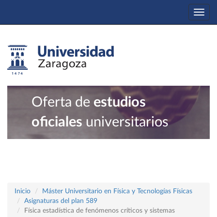
Togg
navi
Oferta de
estudios
oficiales
universitarios
Inicio
Máster Universitario en Física y Tecnologías Físicas
Asignaturas del plan 589
Física estadística de fenómenos críticos y sistemas