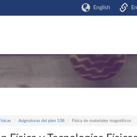
English
En
Físicas
Asignaturas del plan 538
Física de materiales magnéticos