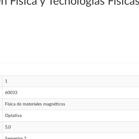
n Física y Tecnologías Física
1
60033
Física de materiales magnéticos
Optativa
5,0
Semestre 2