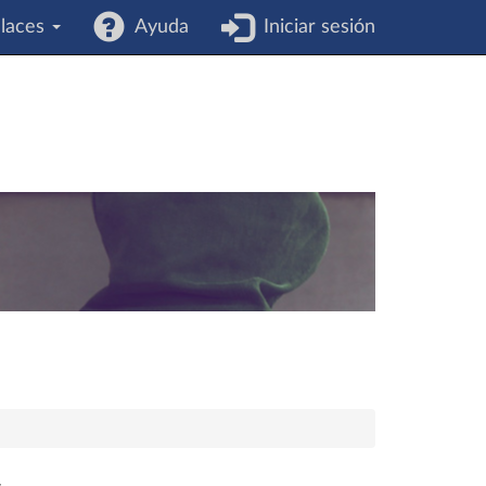
laces
Ayuda
Iniciar sesión