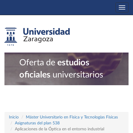
Togg
navi
Oferta de
estudios
oficiales
universitarios
Inicio
Máster Universitario en Física y Tecnologías Físicas
Asignaturas del plan 538
Aplicaciones de la Óptica en el entorno industrial