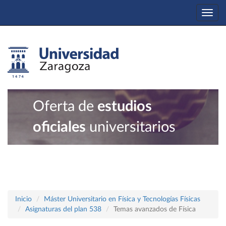
Togg
navi
Oferta de
estudios
oficiales
universitarios
Inicio
Máster Universitario en Física y Tecnologías Físicas
Asignaturas del plan 538
Temas avanzados de Física