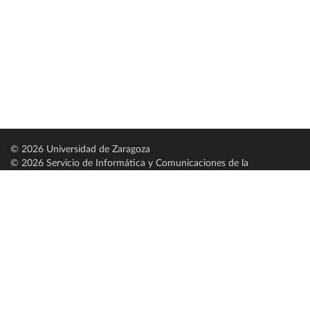
© 2026 Universidad de Zaragoza
© 2026 Servicio de Informática y Comunicaciones de la
Universidad de Zaragoza (
SICUZ
)
Universidad de Zaragoza
C/ Pedro Cerbuna, 12
ES-50009 Zaragoza
España / Spain
Tel: +34 976761000
ciu@unizar.es
Q-5018001-G