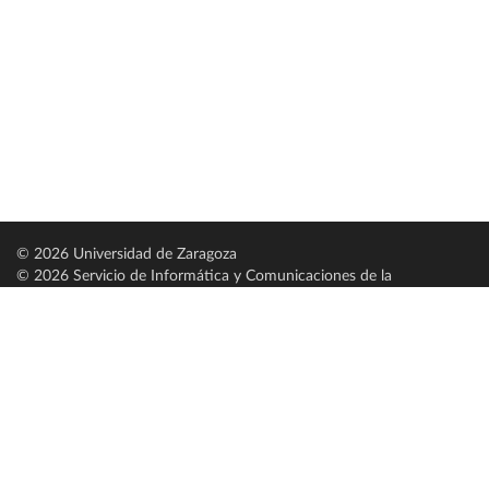
© 2026 Universidad de Zaragoza
© 2026 Servicio de Informática y Comunicaciones de la
Universidad de Zaragoza (
SICUZ
)
Universidad de Zaragoza
C/ Pedro Cerbuna, 12
ES-50009 Zaragoza
España / Spain
Tel: +34 976761000
ciu@unizar.es
Q-5018001-G