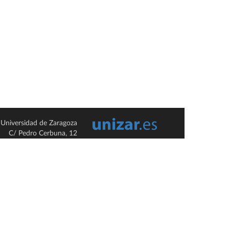
Universidad de Zaragoza
C/ Pedro Cerbuna, 12
ES-50009 Zaragoza
España / Spain
Tel: +34 976761000
ciu@unizar.es
Q-5018001-G