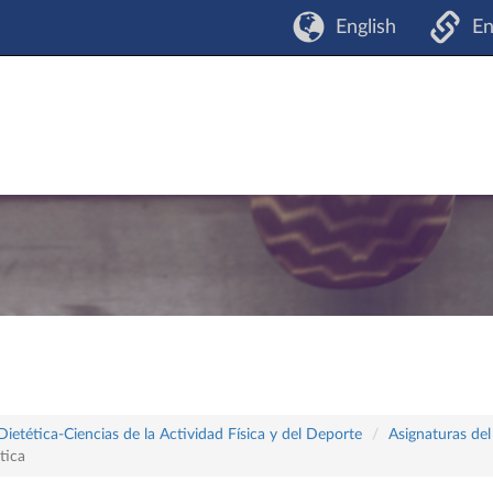
English
En
tética-Ciencias de la Actividad Física y del Deporte
Asignaturas del
tica