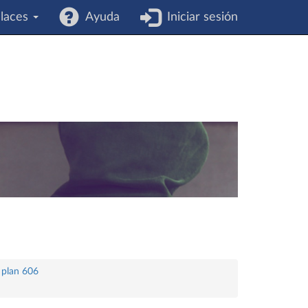
laces
Ayuda
Iniciar sesión
 plan 606