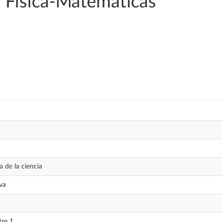
 Física-Matemáticas
a de la ciencia
va
re 1