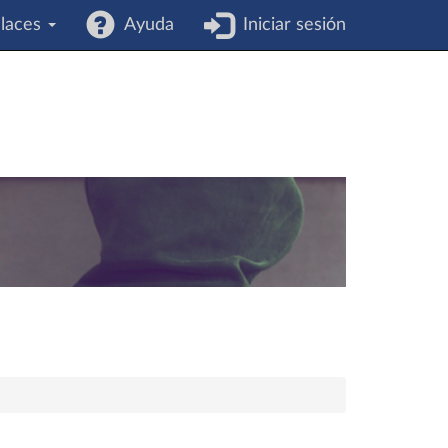
laces
Ayuda
Iniciar sesión