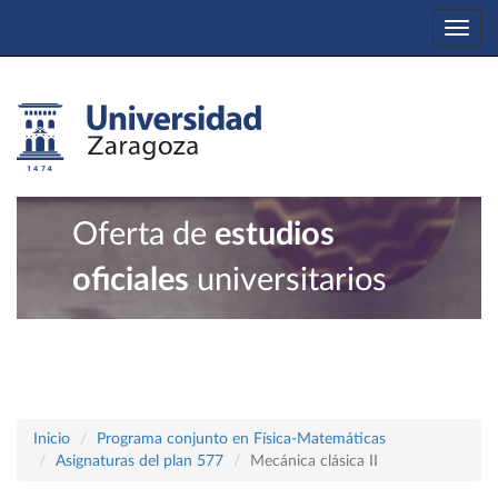
Togg
navi
Oferta de
estudios
oficiales
universitarios
Inicio
Programa conjunto en Física-Matemáticas
Asignaturas del plan 577
Mecánica clásica II