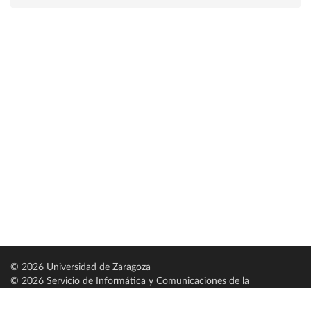
© 2026 Universidad de Zaragoza
© 2026 Servicio de Informática y Comunicaciones de la
Universidad de Zaragoza (
SICUZ
)
Universidad de Zaragoza