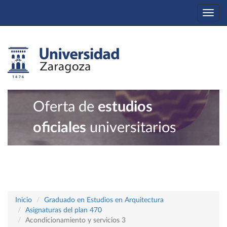
Togg
navi
Oferta de
estudios
oficiales
universitarios
Inicio
Graduado en Estudios en Arquitectura
Asignaturas del plan 470
Acondicionamiento y servicios 3