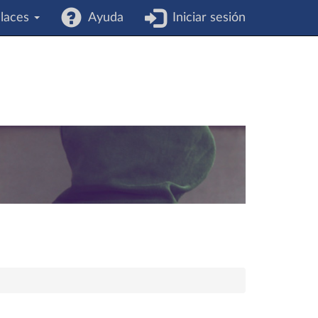
laces
Ayuda
Iniciar sesión