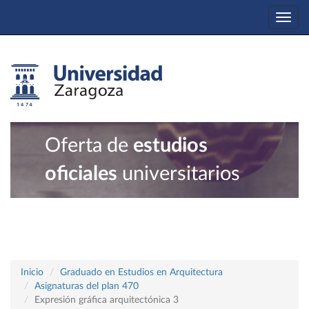
Togg
navi
Oferta de
estudios
oficiales
universitarios
Inicio
Graduado en Estudios en Arquitectura
Asignaturas del plan 470
Expresión gráfica arquitectónica 3