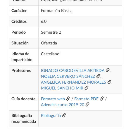
Nombre
Expresión gráfica arquitectónica 3
Carácter
Formación Básica
Créditos
6,0
Periodo
Semestre 2
Situación
Ofertada
Idioma de
Castellano
impartición
Profesores
IGNACIO CABODEVILLA ARTIEDA
,
NOELIA CERVERO SÁNCHEZ
,
ANGELICA FERNANDEZ MORALES
,
MIGUEL SANCHO MIR
Guía docente
Formato web
/
Formato PDF
/
Adendas curso 2019-20
Bibliografía
Bibliografía
recomendada