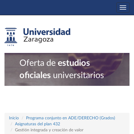
Togg
navi
Oferta de
estudios
oficiales
universitarios
Inicio
Programa conjunto en ADE/DERECHO (Grados)
Asignaturas del plan 432
Gestión integrada y creación de valor