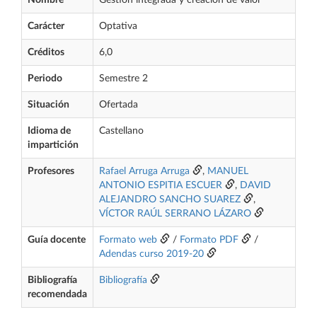
Nombre
Gestión integrada y creación de valor
Carácter
Optativa
Créditos
6,0
Periodo
Semestre 2
Situación
Ofertada
Idioma de
Castellano
impartición
Profesores
Rafael Arruga Arruga
,
MANUEL
ANTONIO ESPITIA ESCUER
,
DAVID
ALEJANDRO SANCHO SUAREZ
,
VÍCTOR RAÚL SERRANO LÁZARO
Guía docente
Formato web
/
Formato PDF
/
Adendas curso 2019-20
Bibliografía
Bibliografía
recomendada