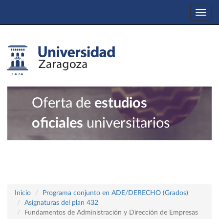
Togg
navi
Oferta de
estudios
oficiales
universitarios
Inicio
Programa conjunto en ADE/DERECHO (Grados)
Asignaturas del plan 432
Fundamentos de Administración y Dirección de Empresas