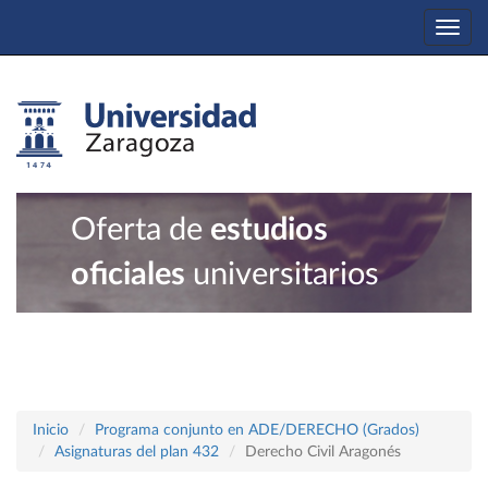
Togg
navi
Oferta de
estudios
oficiales
universitarios
Inicio
Programa conjunto en ADE/DERECHO (Grados)
Asignaturas del plan 432
Derecho Civil Aragonés