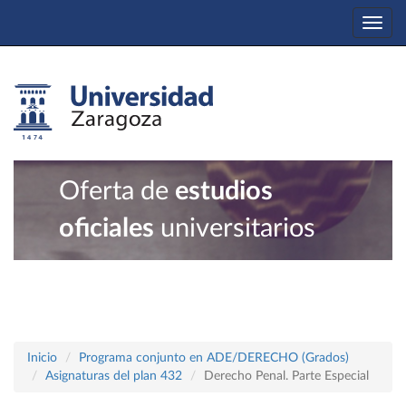
Togg
navi
Oferta de
estudios
oficiales
universitarios
Inicio
Programa conjunto en ADE/DERECHO (Grados)
Asignaturas del plan 432
Derecho Penal. Parte Especial