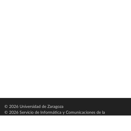
© 2026 Universidad de Zaragoza
© 2026 Servicio de Informática y Comunicaciones de la
Universidad de Zaragoza (
SICUZ
)
Universidad de Zaragoza
C/ Pedro Cerbuna, 12