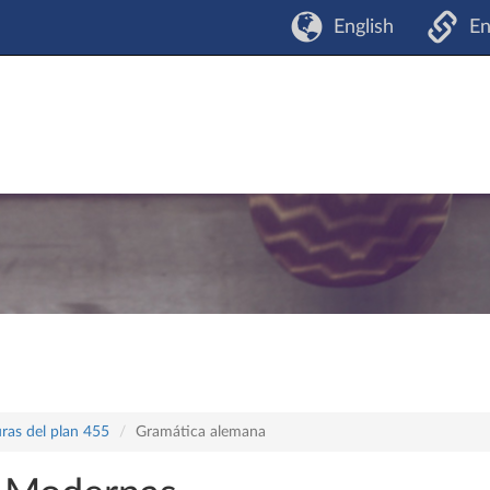
English
En
ras del plan 455
Gramática alemana