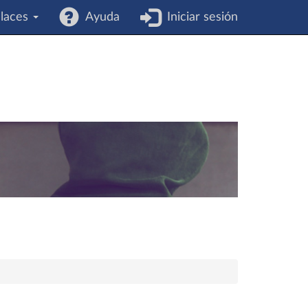
laces
Ayuda
Iniciar sesión