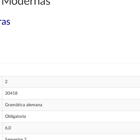
 Modernas
ras
2
30418
Gramática alemana
Obligatoria
6,0
Semestre 2