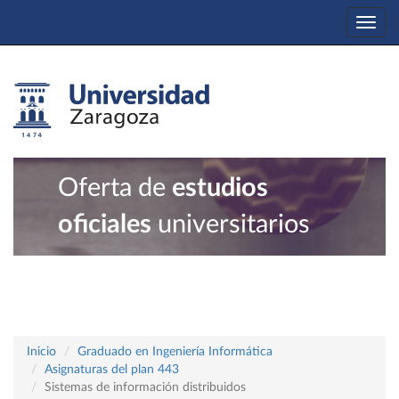
Togg
navi
Oferta de
estudios
oficiales
universitarios
Inicio
Graduado en Ingeniería Informática
Asignaturas del plan 443
Sistemas de información distribuidos