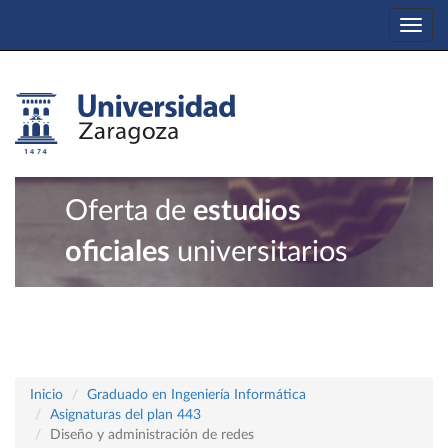
Togg
navi
Oferta de
estudios
oficiales
universitarios
Inicio
Graduado en Ingeniería Informática
Asignaturas del plan 443
Diseño y administración de redes