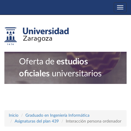
Togg
navi
Oferta de
estudios
oficiales
universitarios
Inicio
Graduado en Ingeniería Informática
Asignaturas del plan 439
Interacción persona ordenador