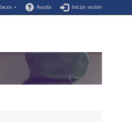
laces
Ayuda
Iniciar sesión