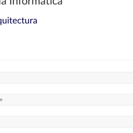
a Informática
quitectura
ón