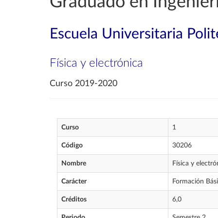
Graduado en Ingenierí
Escuela Universitaria Poli
Física y electrónica
Curso 2019-2020
Curso
1
Código
30206
Nombre
Física y electró
Carácter
Formación Bás
Créditos
6,0
Periodo
Semestre 2