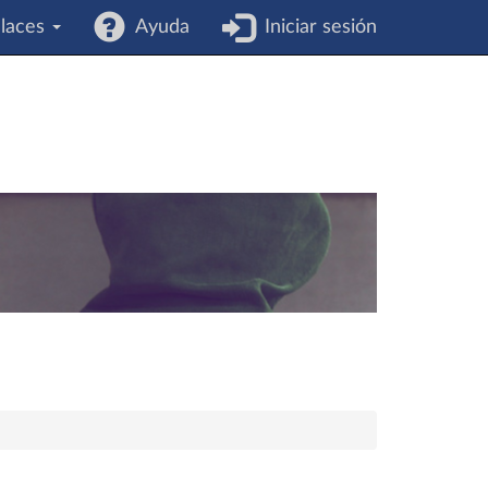
laces
Ayuda
Iniciar sesión