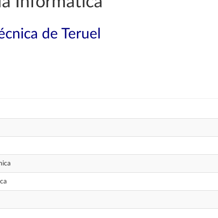
a Informática
técnica de Teruel
nica
ica