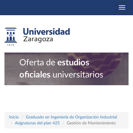
Togg
navi
Oferta de
estudios
oficiales
universitarios
Inicio
Graduado en Ingeniería de Organización Industrial
Asignaturas del plan 425
Gestión de Mantenimiento